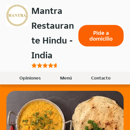
Volver
Mantra
al
menú
Restauran
principal
Pide a
te Hindu -
domicilio
India
Opiniones
Menú
Contacto